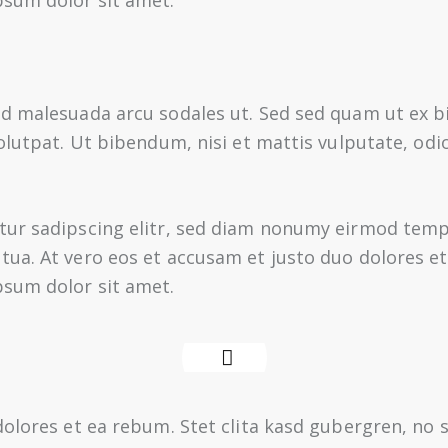
 id malesuada arcu sodales ut. Sed sed quam ut ex
olutpat. Ut bibendum, nisi et mattis vulputate, odi
tur sadipscing elitr, sed diam nonumy eirmod tempo
ua. At vero eos et accusam et justo duo dolores et
psum dolor sit amet.
dolores et ea rebum. Stet clita kasd gubergren, no