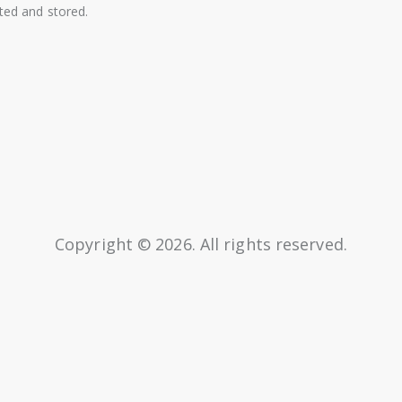
cted and stored.
Copyright © 2026. All rights reserved.
bsite designed and developed by
Beaphoenix
,
part of the
Gaotu