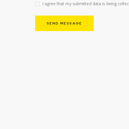
I agree that my submitted data is being colle
SEND MESSAGE
We