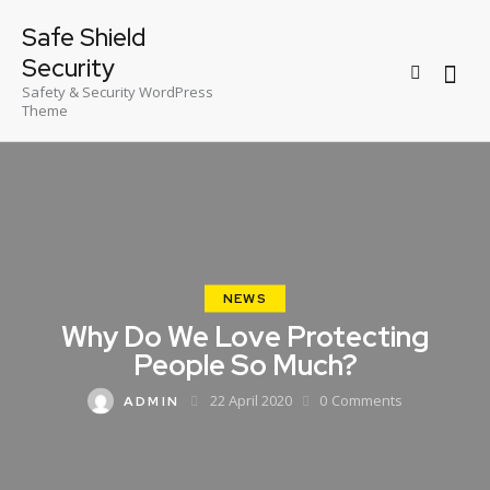
Safe Shield
Security
Safety & Security WordPress
Theme
NEWS
Why Do We Love Protecting
People So Much?
22 April 2020
0
Comments
ADMIN