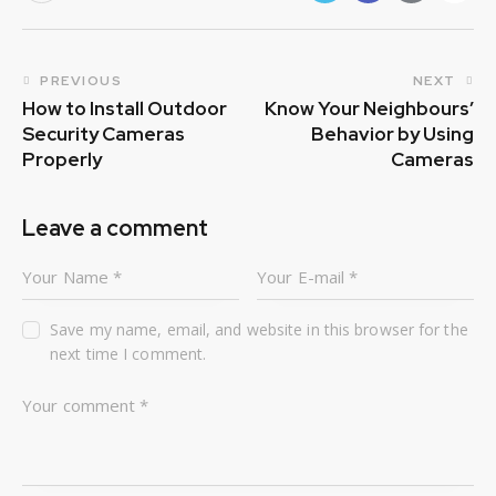
Post
PREVIOUS
NEXT
How to Install Outdoor
Know Your Neighbours’
navigation
Security Cameras
Behavior by Using
Properly
Cameras
Leave a comment
Save my name, email, and website in this browser for the
next time I comment.